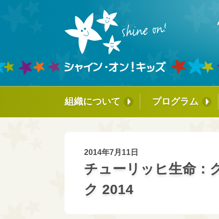
組織について
プログラム
ミッションとこれまでの歩み
ホスピタル・フ
ッグ®︎
↳タイラーについて
国内育成プログ
2014年7月11日
↳創立者からのメッセージ
チューリッヒ生命：
ビーズ・オブ・
パートナー企業のご紹介
ク 2014
↳ チーム・ビ
レッジ
理事会
シャイン・オン
チームメンバー