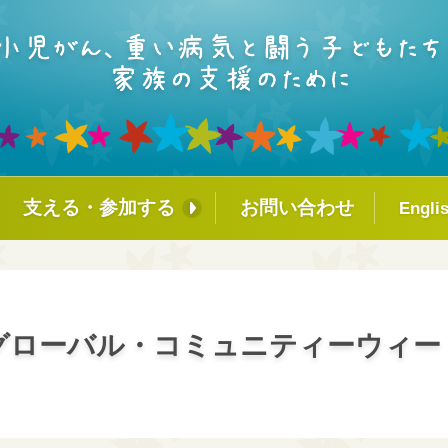
支える・参加する
お問い合わせ
Engli
ァシリティド
個人の方へ
企業・団体・学校の方へ
ラム
小児がんや重い病気を経験し
グローバル・コミュニティーウィー
カレッジ
たみなさんへ
ーズ・オブ・カ
！コミュニテ