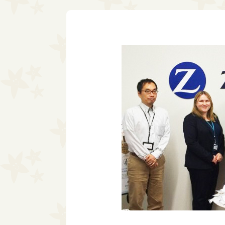
ィ
情報公開
シャイン・オン
ンズ
アーカイブ
↳シャイン・オ
↳パートナー企業
ョンズぷらす
↳ニュース
シャイン・オン
↳プレスリリース
参加者の声
↳メディア掲載
↳完了したプログラム