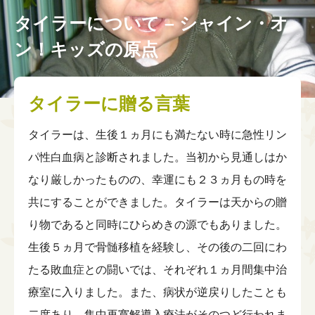
理事会
English
↳ チーム・ビーズ・オブ・カレッジ
タイラーについて – シャイン・オ
小児がんや重い病気を経験したみなさんへ
チームメンバー
シャイン・オン！コミュニティ
ン！キッズの原点
情報公開
シャイン・オン！コネクションズ
アーカイブ
↳シャイン・オン！コネクションズぷらす
タイラーに贈る言葉
↳パートナー企業
シャイン・オン！フレンズ
↳ニュース
タイラーは、生後１ヵ月にも満たない時に急性リン
参加者の声
↳プレスリリース
パ性白血病と診断されました。当初から見通しはか
↳メディア掲載
なり厳しかったものの、幸運にも２３ヵ月もの時を
↳完了したプログラム
共にすることができました。タイラーは天からの贈
り物であると同時にひらめきの源でもありました。
生後５ヵ月で骨髄移植を経験し、その後の二回にわ
たる敗血症との闘いでは、それぞれ１ヵ月間集中治
療室に入りました。また、病状が逆戻りしたことも
二度あり、集中再寛解導入療法がそのつど行われま