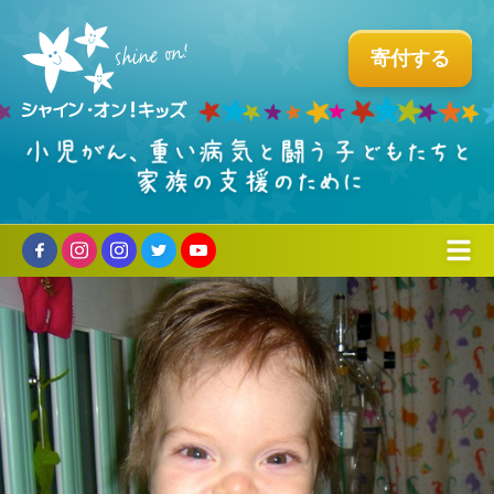
寄付する
組織について
ミッションとこれまでの歩み
プログラム
↳タイラーについて
ホスピタル・ファシリティドッグ®︎
支える・参加する
↳創立者からのメッセージ
国内育成プログラム
個人の方へ
お問い合わせ
パートナー企業のご紹介
ビーズ・オブ・カレッジ
企業・団体・学校の方へ