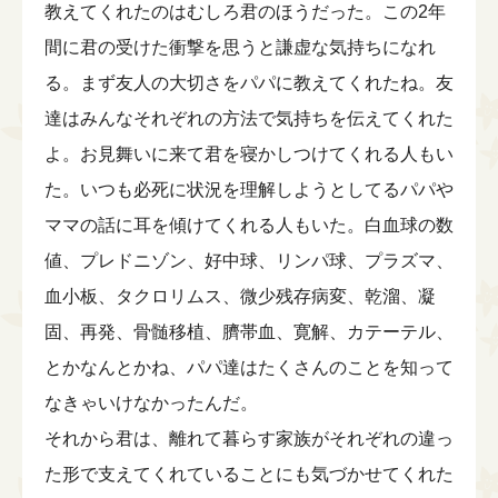
教えてくれたのはむしろ君のほうだった。この2年
間に君の受けた衝撃を思うと謙虚な気持ちになれ
る。まず友人の大切さをパパに教えてくれたね。友
達はみんなそれぞれの方法で気持ちを伝えてくれた
よ。お見舞いに来て君を寝かしつけてくれる人もい
た。いつも必死に状況を理解しようとしてるパパや
ママの話に耳を傾けてくれる人もいた。白血球の数
値、プレドニゾン、好中球、リンパ球、プラズマ、
血小板、タクロリムス、微少残存病変、乾溜、凝
固、再発、骨髄移植、臍帯血、寛解、カテーテル、
とかなんとかね、パパ達はたくさんのことを知って
なきゃいけなかったんだ。
それから君は、離れて暮らす家族がそれぞれの違っ
た形で支えてくれていることにも気づかせてくれた