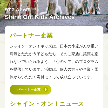
理事会
English
↳ チーム・ビーズ・オブ・カレッジ
小児がんや重い病気を経験したみなさんへ
Who We Are
チームメンバー
シャイン・オン！コミュニティ
Shine On! Kids Archives
情報公開
シャイン・オン！コネクションズ
アーカイブ
↳シャイン・オン！コネクションズぷらす
パートナー企業
↳パートナー企業
シャイン・オン！フレンズ
↳ニュース
シャイン・オン！キッズは、日本の小児がんや重い
参加者の声
↳プレスリリース
病気とたたかう子どもたち、そのご家族に笑顔を忘
↳メディア掲載
れないでいられるよう、「心のケア」のプログラム
↳完了したプログラム
を提供しています。活動は、個人の方々や企業・団
体からいただく寄付によって成り立っています。
パートナー企業
シャイン・オン！ニュース