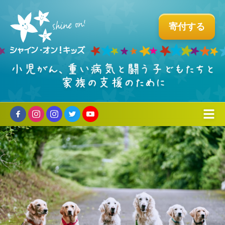
寄付する
組織について
ミッションとこれまでの歩み
プログラム
↳タイラーについて
ホスピタル・ファシリティドッグ®︎
支える・参加する
↳創立者からのメッセージ
国内育成プログラム
個人の方へ
お問い合わせ
パートナー企業のご紹介
ビーズ・オブ・カレッジ
企業・団体・学校の方へ