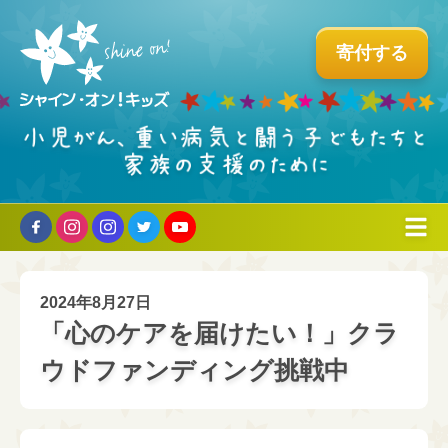
寄付する
組織について
2024年8月27日
ミッションとこれまでの歩み
プログラム
「心のケアを届けたい！」クラ
↳タイラーについて
ホスピタル・ファシリティドッグ®︎
ウドファンディング挑戦中
支える・参加する
↳創立者からのメッセージ
国内育成プログラム
個人の方へ
お問い合わせ
パートナー企業のご紹介
ビーズ・オブ・カレッジ
企業・団体・学校の方へ