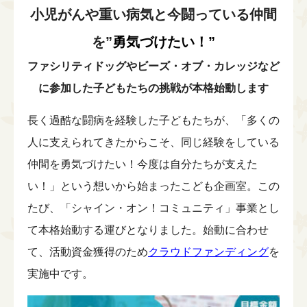
理事会
English
↳ チーム・ビーズ・オブ・カレッジ
小児がんや重い病気と今闘っている仲間
小児がんや重い病気を経験したみなさんへ
チームメンバー
シャイン・オン！コミュニティ
を”
勇気づけたい！”
情報公開
シャイン・オン！コネクションズ
ファシリティドッグやビーズ・オブ・カレッジなど
アーカイブ
↳シャイン・オン！コネクションズぷらす
に
参加した子どもたちの挑戦が本格始動します
↳パートナー企業
シャイン・オン！フレンズ
長く過酷な闘病を経験した子どもたちが、「
多くの
↳ニュース
参加者の声
人に支えられてきたからこそ、
同じ経験をしている
↳プレスリリース
仲間を勇気づけたい！
今度は自分たちが支えた
↳メディア掲載
い！」
という想いから始まったこども企画室。この
↳完了したプログラム
たび、「シャイン・
オン！コミュニティ」事業とし
て本格始動する運びとなりました。
始動に合わせ
て、活動資金獲得のため
クラウドファンディング
を
実
施中です。