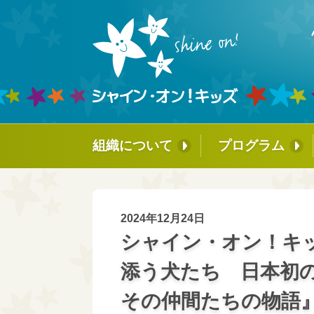
組織について
プログラム
ミッションとこれまでの歩み
ホスピタル・フ
ッグ®︎
↳タイラーについて
国内育成プログ
2024年12月24日
↳創立者からのメッセージ
シャイン・オン！キ
ビーズ・オブ・
パートナー企業のご紹介
添う犬たち 日本初の
↳ チーム・ビ
レッジ
理事会
その仲間たちの物語
シャイン・オン
チームメンバー