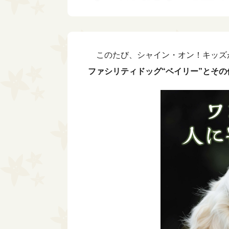
ィ
情報公開
シャイン・オン
ンズ
アーカイブ
↳シャイン・オ
↳パートナー企業
このたび、シャイン・オン！キッズ
ョンズぷらす
ファシリティドッグ“ベイリー”とそ
↳ニュース
シャイン・オン
↳プレスリリース
参加者の声
↳メディア掲載
↳完了したプログラム