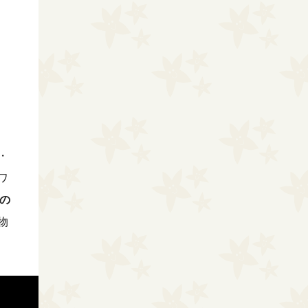
・
ワ
の
物