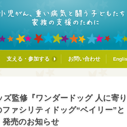
支える・参加する
お問い合わせ
Engli
ァシリティド
個人の方へ
企業・団体・学校の方へ
ラム
小児がんや重い病気を経験し
ッズ監修『ワンダードッグ 人に寄
カレッジ
たみなさんへ
ファシリティドッグ“ベイリー”と
ーズ・オブ・カ
』発売のお知らせ
！コミュニテ