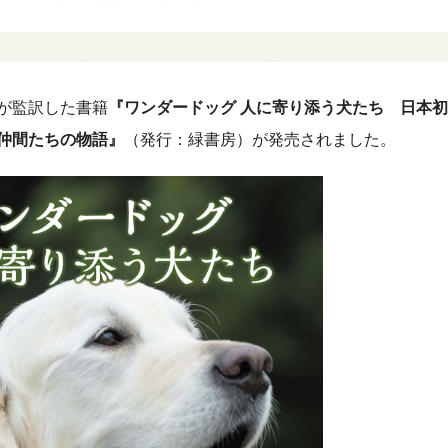
！コネクショ
ン！コネクシ
が監訳した書籍
『ワンダードッグ 人に寄り添う犬たち 日本
の仲間たちの物語』
（発行：緑書房）が発売されました。
！フレンズ