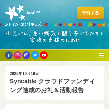
寄付する
組織について
2025年10月16日
ミッションとこれまでの歩み
プログラム
Syncable クラウドファンディ
↳タイラーについて
ホスピタル・ファシリティドッグ®︎
ング達成のお礼＆活動報告
支える・参加する
↳創立者からのメッセージ
国内育成プログラム
個人の方へ
お問い合わせ
パートナー企業のご紹介
ビーズ・オブ・カレッジ
企業・団体・学校の方へ