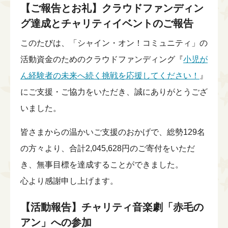
理事会
English
【ご報告とお礼】クラウドファンディン
↳ チーム・ビーズ・オブ・カレッジ
小児がんや重い病気を経験したみなさんへ
チームメンバー
グ達成とチャリティイベントのご報告
シャイン・オン！コミュニティ
情報公開
このたびは、「シャイン・オン！コミュニティ」の
シャイン・オン！コネクションズ
アーカイブ
活動資金のためのクラウドファンディング『
小児が
↳シャイン・オン！コネクションズぷらす
↳パートナー企業
ん経験者の未来へ続く挑戦を応援してください！
』
シャイン・オン！フレンズ
にご支援・ご協力をいただき、誠にありがとうござ
↳ニュース
参加者の声
いました。
↳プレスリリース
↳メディア掲載
皆さまからの温かいご支援のおかげで、総勢129名
↳完了したプログラム
の方々より、合計2,045,628円のご寄付をいただ
き、無事目標を達成することができました。
心より感謝申し上げます。
【活動報告】チャリティ音楽劇「赤毛の
アン」への参加