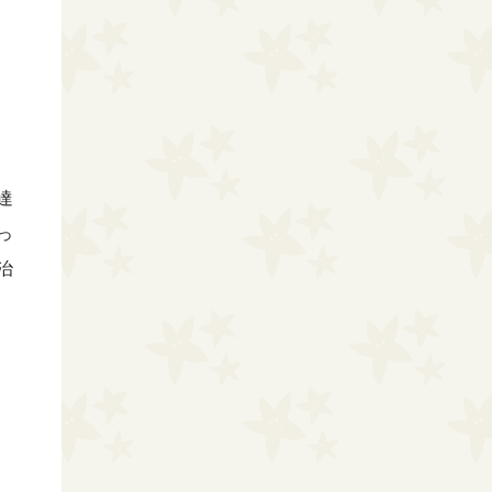
達
っ
治