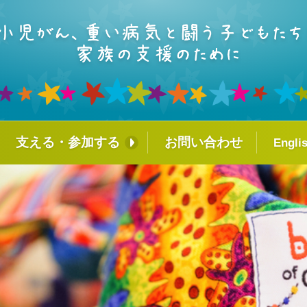
支える・参加する
お問い合わせ
Engli
ァシリティド
個人の方へ
企業・団体・学校の方へ
ラム
小児がんや重い病気を経験し
カレッジ
たみなさんへ
ーズ・オブ・カ
！コミュニテ