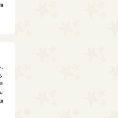
頑
ム
を
手
や
頑