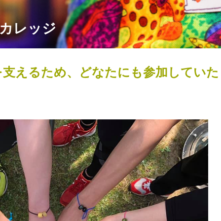
！コネクショ
カレッジ
ン！コネクシ
を支えるため、どなたにも参加していた
！フレンズ