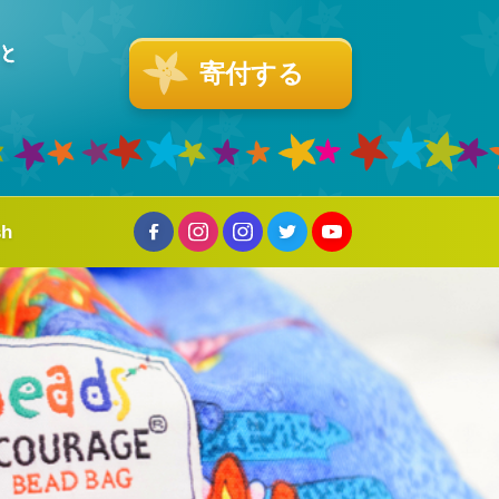
寄付する
sh