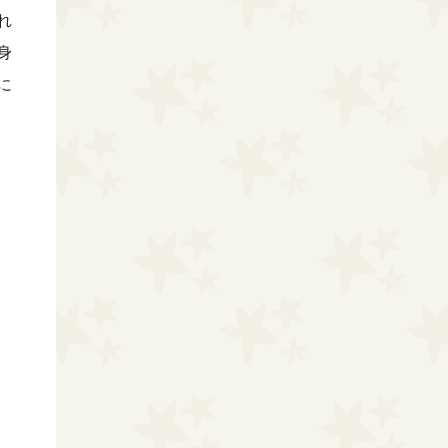
れ
身
に