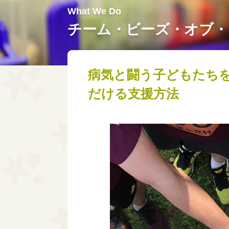
ィ
What We Do
情報公開
シャイン・オン
チーム・ビーズ・オブ・
ンズ
アーカイブ
↳シャイン・オ
↳パートナー企業
ョンズぷらす
病気と闘う子どもたち
↳ニュース
シャイン・オン
だける支援方法
↳プレスリリース
参加者の声
↳メディア掲載
↳完了したプログラム