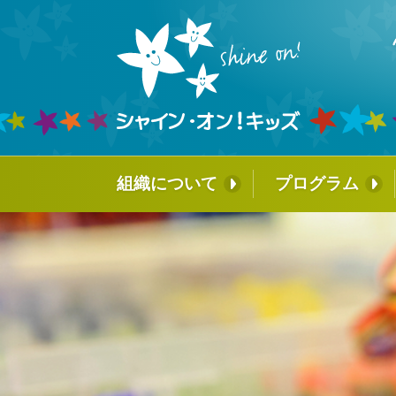
組織について
プログラム
ミッションとこれまでの歩み
ホスピタル・フ
ッグ®︎
↳タイラーについて
国内育成プログ
↳創立者からのメッセージ
ビーズ・オブ・
パートナー企業のご紹介
↳ チーム・ビ
レッジ
理事会
シャイン・オン
チームメンバー